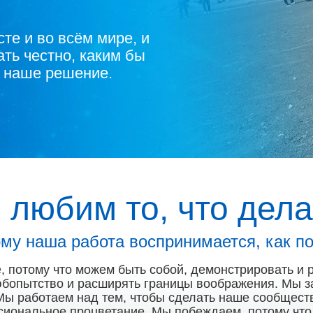
те и во всём мире, и
ть честно, каким бы
 наше решение.
 любим то, что дела
ому наша работа воспринимается, как по
 потому что можем быть собой, демонстрировать и 
юбопытство и расширять границы воображения. Мы з
ы работаем над тем, чтобы сделать наше сообществ
иональное процветание. Мы побеждаем, потому что у