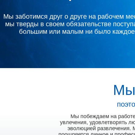
Мы заботимся друг о друге на рабочем мес
мы тверды в своем обязательстве поступа
большим или малым ни было каждое
Мы
поэт
Мы побеждаем на работе,
увлечения, удовлетворять л
эволюцией развлечения. М
поощряется личное и професс