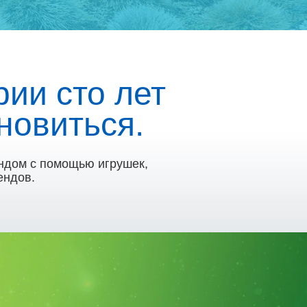
ии сто лет
новиться.
ндом с помощью игрушек,
ендов.