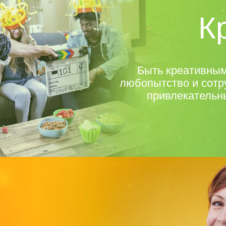
К
Быть креативным
любопытство и сотр
привлекательны