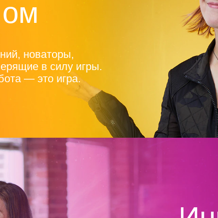
лом
ний, новаторы,
ерящие в силу игры.
бота — это игра.
Ин