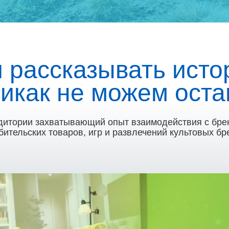
 рассказывать истор
никак не можем оста
удитории захватывающий опыт взаимодействия с бре
бительских товаров, игр и развлечений культовых бр