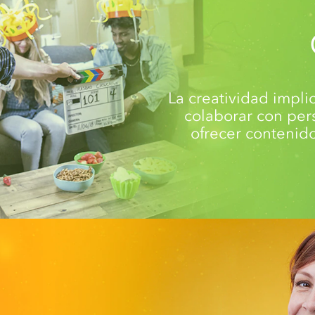
La creatividad impli
colaborar con per
ofrecer contenido