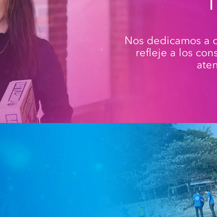
Nos dedicamos a de
refleje a los co
ate
o