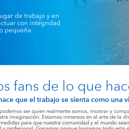
ugar de trabajo y en
ctuar con integridad
 o pequeña.
s fans de lo que ha
hace que el trabajo se sienta como una vi
odemos ser quien realmente somos, mostrar y compart
stra imaginación. Estamos inmersos en el arte de la div
edidas para que nuestra comunidad y el mundo sean 
al y profesional. Ganamos porque logramos todo esto en