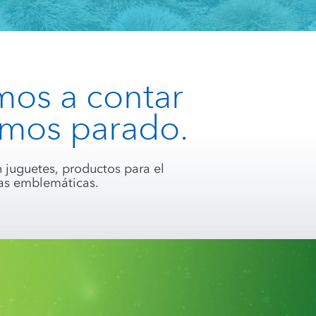
os a contar
emos parado.
 juguetes, productos para el
cas emblemáticas.