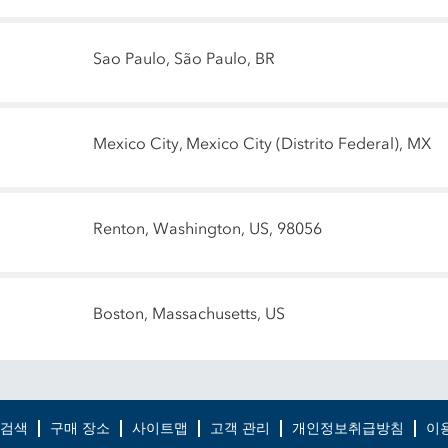
Sao Paulo, São Paulo, BR
Mexico City, Mexico City (Distrito Federal), MX
Renton, Washington, US, 98056
Boston, Massachusetts, US
 검색
구매 장소
사이트맵
고객 관리
개인정보취급방침
이