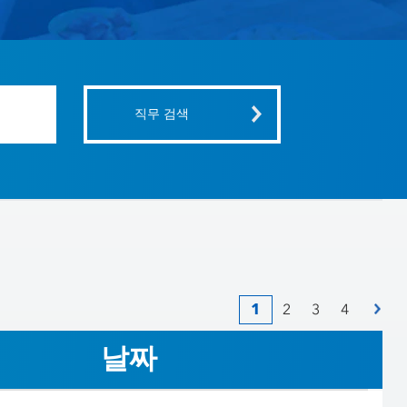
1
2
3
4
날짜