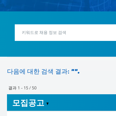
다음에 대한 검색 결과:
"".
결과
1 – 15
/
50
모집공고